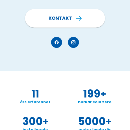
KONTAKT
VVS Experten Åland Ab Facebo
VVS Experten Åland Ab 
11
199
+
års erfarenhet
burkar cola zero
300
5000
+
+
installerade
meter lagda rör